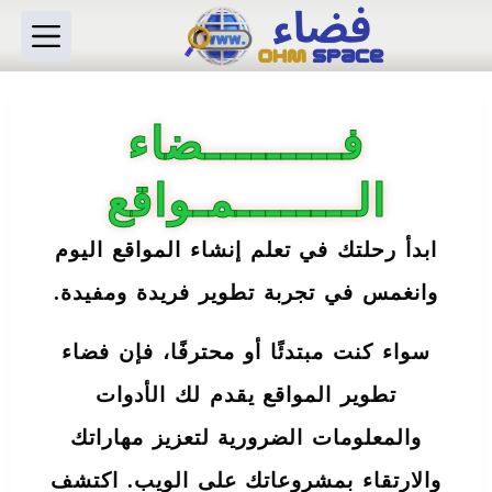
ا
ل
ت
ج
ا
و
فـــــــــضاء
ز
إ
الــــــــمـواقع
ل
ى
ا
ابدأ رحلتك في تعلم إنشاء المواقع اليوم
ل
م
وانغمس في تجربة تطوير فريدة ومفيدة.
ح
ت
و
سواء كنت مبتدئًا أو محترفًا، فإن فضاء
ى
تطوير المواقع يقدم لك الأدوات
والمعلومات الضرورية لتعزيز مهاراتك
والارتقاء بمشروعاتك على الويب. اكتشف